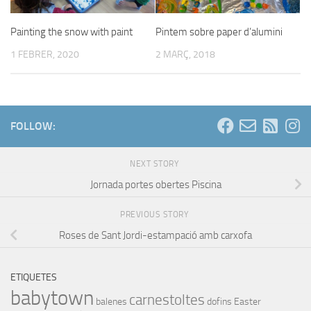
Painting the snow with paint
Pintem sobre paper d’alumini
1 FEBRER, 2020
2 MARÇ, 2018
FOLLOW:
NEXT STORY
Jornada portes obertes Piscina
PREVIOUS STORY
Roses de Sant Jordi-estampació amb carxofa
ETIQUETES
babytown
carnestoltes
balenes
dofins
Easter