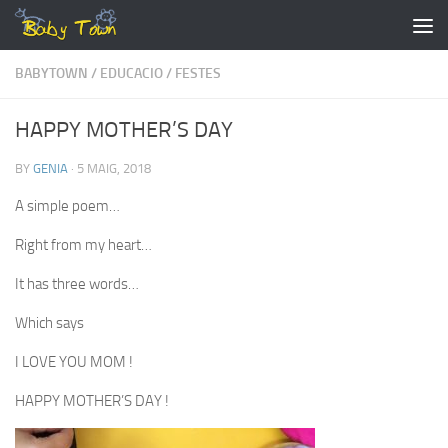
Skip to content
BABYTOWN
/
EDUCACIO
/
FESTES
HAPPY MOTHER’S DAY
BY
GENIA
·
5 MAIG, 2018
A simple poem…
Right from my heart…
It has three words…
Which says
I LOVE YOU MOM !
HAPPY MOTHER’S DAY !