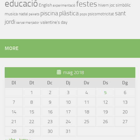
educació
festes
English
joc simbòlic
hivern
experimentació
piscina
plàstica
sant
musica
nadal
psicomotricitat
peixets
pops
jordi
valentine's day
servei menjador
MORE
maig 2018
Dl
Dt
Dc
Dj
Dv
Ds
Dg
1
2
3
4
5
6
7
8
9
10
11
12
13
14
15
16
17
18
19
20
21
22
23
24
25
26
27
28
29
30
31