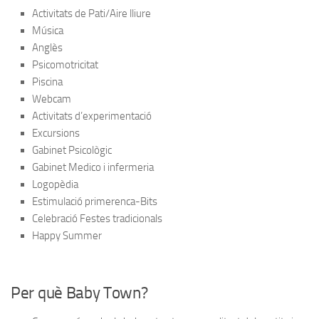
Activitats de Pati/Aire lliure
Música
Anglès
Psicomotricitat
Piscina
Webcam
Activitats d’experimentació
Excursions
Gabinet Psicològic
Gabinet Medico i infermeria
Logopèdia
Estimulació primerenca-Bits
Celebració Festes tradicionals
Happy Summer
Per què Baby Town?