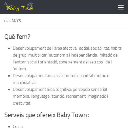
Skip to content
0-3 ANYS
Què fem?
Desenvolupament de l´àrea afectiva i social: sociabilitat, hàbits
de grup, multiplicar l’autonomia i independència, imitació de
l’entorn social i orientació, coneixement del seu cos i de l
´entorn.
Desenvolupament àrea psicomotora: habilitat motriu i
manipulativa
Desenvolupament àrea cognitiva: percepció sensorial,
memòria, llenguatge, atenció, raonament, imaginació i
creativitat
Serveis que ofereix Baby Town :
Cuina.