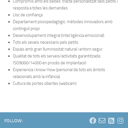
Compromís amb els bebes: tracte personalitzat dels petits i
resposta a totes les demandes
Lloc de confiança
Departament psicopedagògic: mètodes innovadors amb
contingut propi
Desenvolupament integral (intel.ligència emocional)
Tots els seveis necessaris pels petits
Espais amb gran lluminositat natural i entorn segur
Qualitat de tots els serveis/activitats garantitzada:
ISO9000/14000 en procés de implantació
Experiencia i know-how (personal de tots els àmbits
relacionats amb la infància)
Cultura de portes obertes (webcam)
FOLLOW: