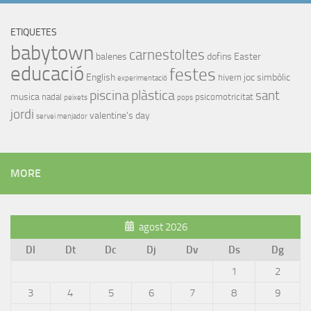
ETIQUETES
babytown
carnestoltes
balenes
dofins
Easter
educació
festes
English
joc simbòlic
hivern
experimentació
piscina
plàstica
sant
musica
nadal
psicomotricitat
peixets
pops
jordi
valentine's day
servei menjador
MORE
agost 2026
Dl
Dt
Dc
Dj
Dv
Ds
Dg
1
2
3
4
5
6
7
8
9