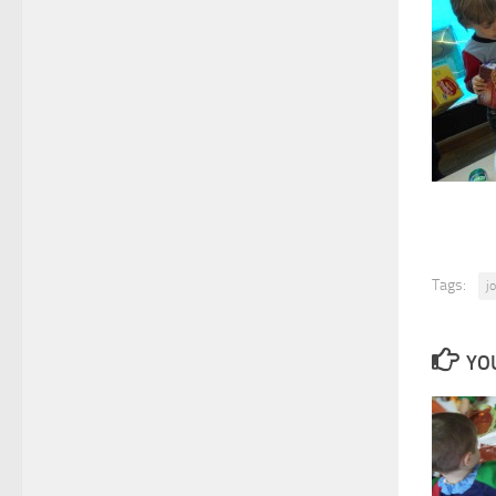
Tags:
j
YOU