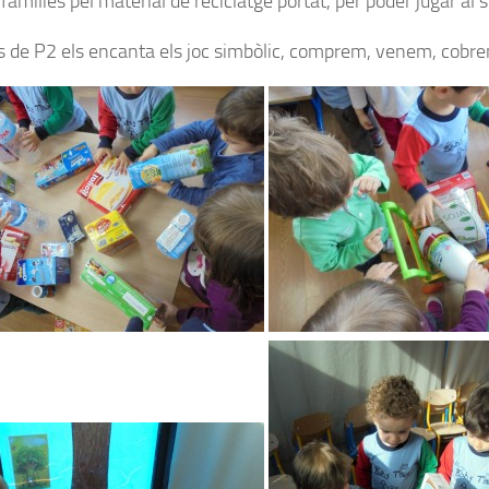
famílies pel material de reciclatge portat, per poder jugar al
s de P2 els encanta els joc simbòlic, comprem, venem, cob