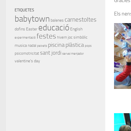
Gràcies 
ETIQUETES
Els nen
babytown
carnestoltes
balenes
educació
dofins
Easter
English
festes
joc simbòlic
hivern
experimentació
piscina
plàstica
musica
nadal
peixets
pops
sant jordi
psicomotricitat
servei menjador
valentine's day