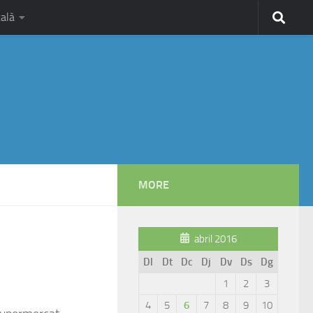
alà
MORE
abril 2016
Dl
Dt
Dc
Dj
Dv
Ds
Dg
1
2
3
4
5
6
7
8
9
10