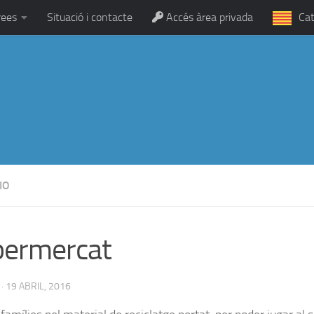
rees
Situació i contacte
Accés àrea privada
Cat
IO
permercat
·
19 ABRIL, 2016