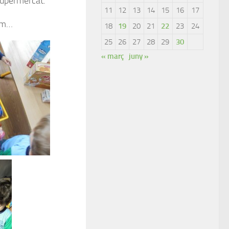
 supermercat.
11
12
13
14
15
16
17
rem…
18
19
20
21
22
23
24
25
26
27
28
29
30
« març
juny »