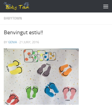
Skip to content
BABYTOWN
Benvingut estiu!!
BY
GENIA
·
21 JUNY, 2016