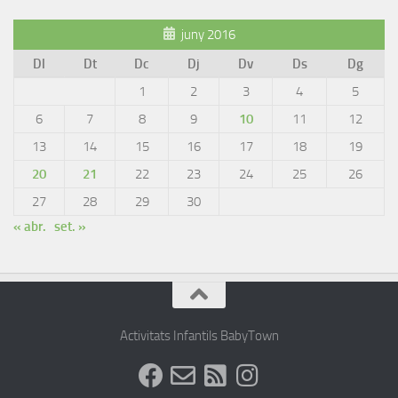
juny 2016
Dl
Dt
Dc
Dj
Dv
Ds
Dg
1
2
3
4
5
6
7
8
9
10
11
12
13
14
15
16
17
18
19
20
21
22
23
24
25
26
27
28
29
30
« abr.
set. »
Activitats Infantils BabyTown