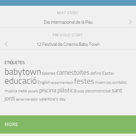
NEXT STORY
Dia internacional de la Pau
PREVIOUS STORY
12 Festival de Cinema Baby Town
ETIQUETES
babytown
carnestoltes
balenes
dofins
Easter
educació
festes
English
joc simbòlic
hivern
experimentació
piscina
plàstica
sant
musica
nadal
psicomotricitat
peixets
pops
jordi
valentine's day
servei menjador
MORE