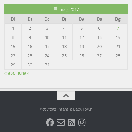
maig 2017
Dl
Dt
Dc
Dj
Dv
Ds
Dg
1
2
3
4
5
6
7
8
9
10
11
12
13
14
15
16
17
18
19
20
21
22
23
24
25
26
27
28
29
30
31
« abr.
juny »
Activitats Infantils BabyTown