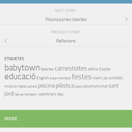
NEXT STORY
Piscina portes obertes
PREVIOUS STORY
Reflexions
ETIQUETES
babytown
carnestoltes
balenes
dofins
Easter
educació
festes
English
joc simbòlic
hivern
experimentació
piscina
plàstica
sant
musica
nadal
psicomotricitat
peixets
pops
jordi
valentine's day
servei menjador
MORE