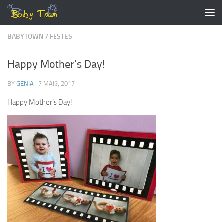
Skip to content
BABYTOWN
/
FESTES
Happy Mother’s Day!
BY
GENIA
·
7 MAIG, 2017
Happy Mother’s Day!