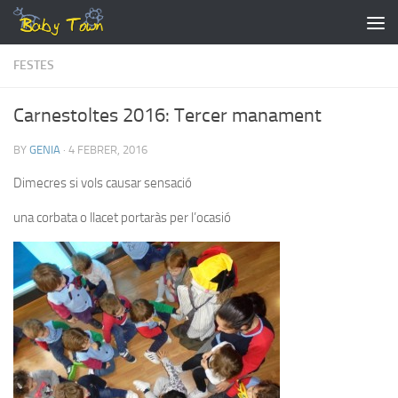
Skip to content
FESTES
Carnestoltes 2016: Tercer manament
BY
GENIA
·
4 FEBRER, 2016
Dimecres si vols causar sensació
una corbata o llacet portaràs per l’ocasió