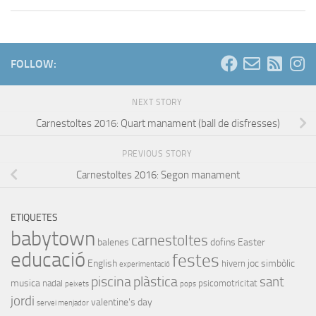
FOLLOW:
NEXT STORY
Carnestoltes 2016: Quart manament (ball de disfresses)
PREVIOUS STORY
Carnestoltes 2016: Segon manament
ETIQUETES
babytown
carnestoltes
balenes
dofins
Easter
educació
festes
English
joc simbòlic
hivern
experimentació
piscina
plàstica
sant
musica
nadal
psicomotricitat
peixets
pops
jordi
valentine's day
servei menjador