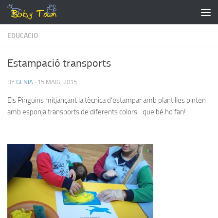
Skip to content
EDUCACIO
Estampació transports
BY
GENIA
·
15 MAIG, 2015
Els Pingüins mitjançant la tècnica d’estampar amb plantilles pinten
amb esponja transports de diferents colors…que bé ho fan!