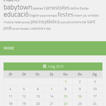
ETIQUETES
babytown
carnestoltes
balenes
dofins
Easter
educació
festes
English
joc simbòlic
hivern
experimentació
piscina
plàstica
sant
musica
nadal
psicomotricitat
peixets
pops
jordi
valentine's day
servei menjador
MORE
maig 2015
Dl
Dt
Dc
Dj
Dv
Ds
Dg
1
2
3
4
5
6
7
8
9
10
11
12
13
14
15
16
17
18
19
20
21
22
23
24