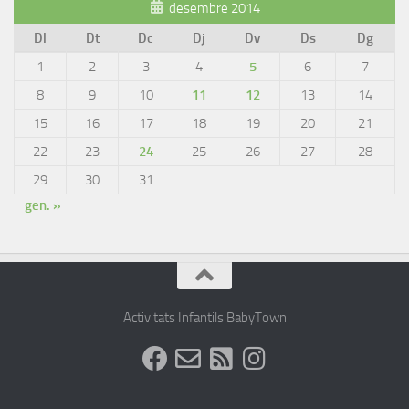
desembre 2014
Dl
Dt
Dc
Dj
Dv
Ds
Dg
1
2
3
4
5
6
7
8
9
10
11
12
13
14
15
16
17
18
19
20
21
22
23
24
25
26
27
28
29
30
31
gen. »
Activitats Infantils BabyTown