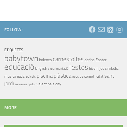
FOLLOW:
ETIQUETES
babytown
carnestoltes
balenes
dofins
Easter
educació
festes
English
joc simbòlic
hivern
experimentació
piscina
plàstica
sant
musica
nadal
psicomotricitat
peixets
pops
jordi
valentine's day
servei menjador
MORE