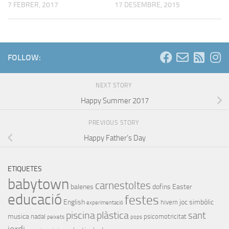
7 FEBRER, 2017
17 DESEMBRE, 2015
FOLLOW:
NEXT STORY
Happy Summer 2017
PREVIOUS STORY
Happy Father’s Day
ETIQUETES
babytown
carnestoltes
balenes
dofins
Easter
educació
festes
English
joc simbòlic
hivern
experimentació
piscina
plàstica
sant
musica
nadal
psicomotricitat
peixets
pops