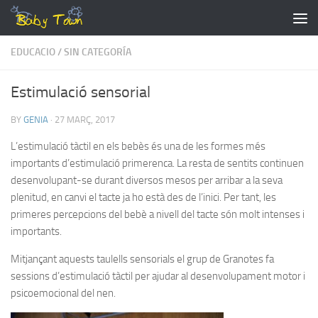
Skip to content
EDUCACIO
/
SIN CATEGORÍA
Estimulació sensorial
BY
GENIA
·
27 MARÇ, 2017
L’estimulació tàctil en els bebès és una de les formes més
importants d’estimulació primerenca. La resta de sentits continuen
desenvolupant-se durant diversos mesos per arribar a la seva
plenitud, en canvi el tacte ja ho està des de l’inici. Per tant, les
primeres percepcions del bebè a nivell del tacte són molt intenses i
importants.
Mitjançant aquests taulells sensorials el grup de Granotes fa
sessions d’estimulació tàctil per ajudar al desenvolupament motor i
psicoemocional del nen.