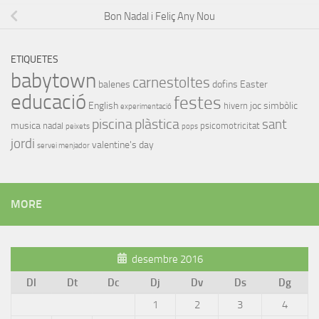
Bon Nadal i Feliç Any Nou
ETIQUETES
babytown
carnestoltes
balenes
dofins
Easter
educació
festes
English
joc simbòlic
hivern
experimentació
piscina
plàstica
sant
musica
nadal
psicomotricitat
peixets
pops
jordi
valentine's day
servei menjador
MORE
desembre 2016
Dl
Dt
Dc
Dj
Dv
Ds
Dg
1
2
3
4