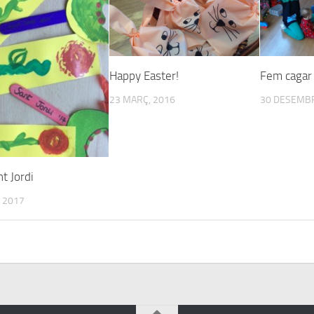
Happy Easter!
Fem cagar 
23 MARÇ, 2016
30 DESEMBR
nt Jordi
, 2017