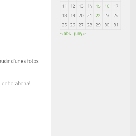
11
12
13
14
15
16
17
18
19
20
21
22
23
24
25
26
27
28
29
30
31
« abr.
juny »
audir d’unes fotos
, enhorabona!!