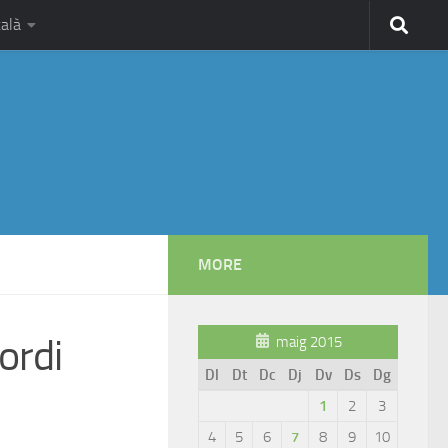
alà
MORE
ordi
maig 2015
Dl
Dt
Dc
Dj
Dv
Ds
Dg
1
2
3
4
5
6
7
8
9
10