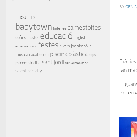
BY
GENIA
ETIQUETES
babytown
carnestoltes
balenes
educació
dofins
Easter
English
festes
joc simbòlic
hivern
experimentació
piscina
plàstica
musica
nadal
peixets
pops
Gràcies 
sant jordi
psicomotricitat
servei menjador
tan maqu
valentine's day
El guan
Podeu ve