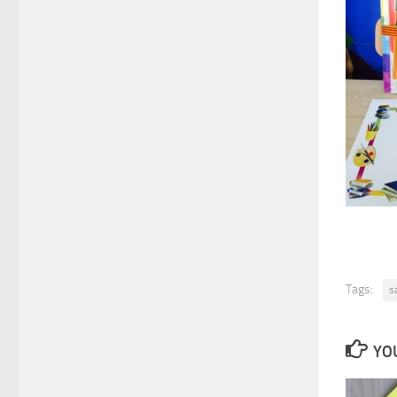
Tags:
s
YOU