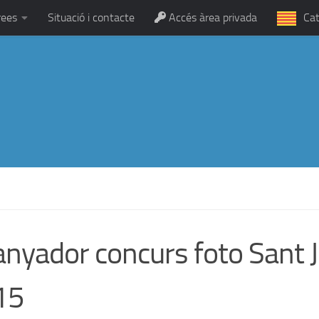
rees
Situació i contacte
Accés àrea privada
Cat
nyador concurs foto Sant J
15