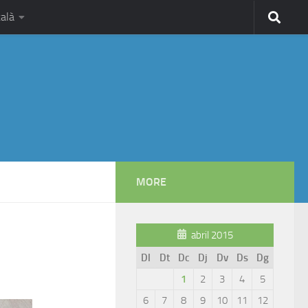
alà
MORE
abril 2015
Dl
Dt
Dc
Dj
Dv
Ds
Dg
1
2
3
4
5
6
7
8
9
10
11
12