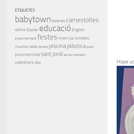
ETIQUETES
babytown
carnestoltes
balenes
educació
dofins
Easter
English
festes
joc simbòlic
hivern
experimentació
piscina
plàstica
musica
nadal
peixets
pops
sant jordi
psicomotricitat
servei menjador
Hope yo
valentine's day