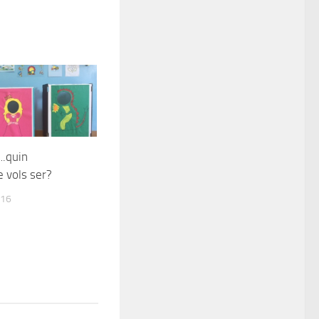
….quin
 vols ser?
016