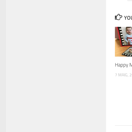
YOU
Happy M
7 MAIG, 