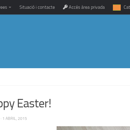
rees
Situació i contacte
Accés àrea privada
Cat
py Easter!
·
1 ABRIL, 2015