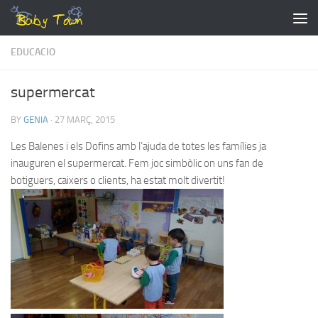
Skip to content
EDUCACIO
supermercat
BY
GENIA
·
27 MARÇ, 2015
Les Balenes i els Dofins amb l’ajuda de totes les famílies ja
inauguren el supermercat. Fem joc simbòlic on uns fan de
botiguers, caixers o clients, ha estat molt divertit!