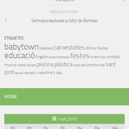
PREVIOUS STORY
Setmana dedicada a l’ofici de Bomber
ETIQUETES
babytown
carnestoltes
balenes
dofins
Easter
educació
festes
English
joc simbòlic
hivern
experimentació
piscina
plàstica
sant
musica
nadal
psicomotricitat
peixets
pops
jordi
valentine's day
servei menjador
MORE
març 2015
Dl
Dt
Dc
Dj
Dv
Ds
Dg